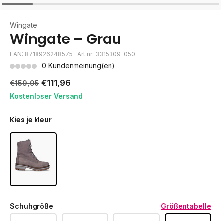
Wingate
Wingate – Grau
EAN: 8718926248575
Art.nr: 3315309-050
0 Kundenmeinung(en)
€111,96
€159,95
Kostenloser Versand
Kies je kleur
Schuhgröße
Größentabelle