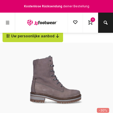
Kostenlose Rücksendung
deiner Bestellung
Kostenloser Versand
ab € 100,-
0
1500+ Modelle auf Lager
Uw persoonlijke aanbod
Zurück
Werktags vor 12:00 Uhr bestellt,
noch am selben Tag
versendet.
-30%