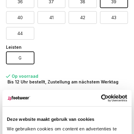
36
37
38
39
40
41
42
43
44
Leisten
G
Op voorraad
Bis 12 Uhr bestellt, Zustellung am nächstem Werktag
Werktags vor 12:00 Uhr bestellt,
noch am selben Tag
versendet.
Kostenlose Rücksendung
deiner Bestellung
Kostenloser Versand
ab € 100,-
Deze website maakt gebruik van cookies
1500+ Modelle auf Lager
We gebruiken cookies om content en advertenties te