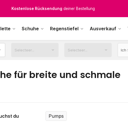
Kostenloser Versand
ab € 100,-
1500+ Modelle auf Lager
lette
Schuhe
Regenstiefel
Ausverkauf
ktags vor 12:00 Uhr bestellt,
noch am selben Tag
versendet.
he für breite und schmale
e
uchst du
Pumps