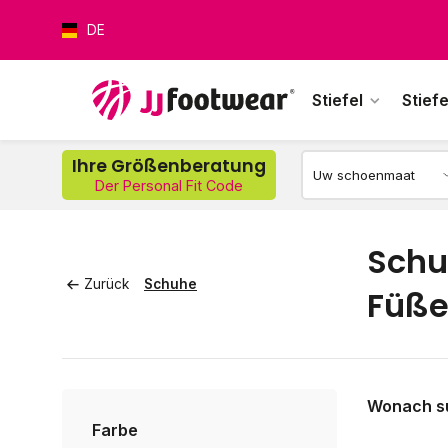
DE
Stiefel
Stiefe
Wer
Ihre Größenberatung
Der Personal Fit Code
Schu
Zurück
Schuhe
Füß
Wonach s
Farbe