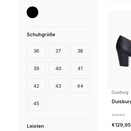
Schuhgröße
36
37
38
39
40
41
42
43
44
Duisburg
Duisbur
45
€129,95
Leisten