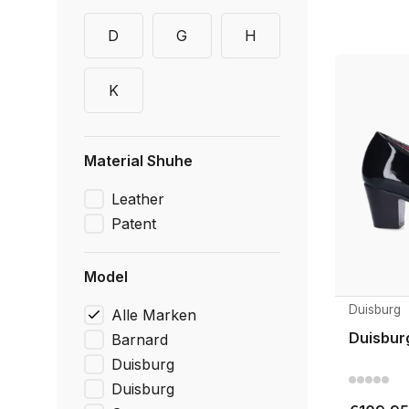
D
G
H
K
Material Shuhe
Leather
Patent
Model
Duisburg
Alle Marken
Duisbur
Barnard
Duisburg
Duisburg