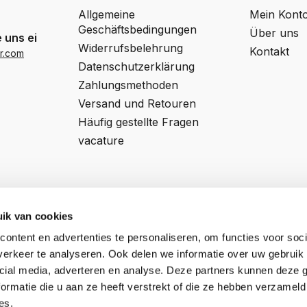
Allgemeine
Mein Kont
Geschäftsbedingungen
Über uns
 uns eine Email
Widerrufsbelehrung
Kontakt
r.com
Datenschutzerklärung
Zahlungsmethoden
Versand und Retouren
Häufig gestellte Fragen
vacature
ik van cookies
ontent en advertenties te personaliseren, om functies voor soci
Professor van 't Hoffweg 14a
Register NR:
57927197
erkeer te analyseren. Ook delen we informatie over uw gebruik 
5144NS, Waalwijk
Ust-IdNr:
NL852795592B01
cial media, adverteren en analyse. Deze partners kunnen deze
ormatie die u aan ze heeft verstrekt of die ze hebben verzameld
es.