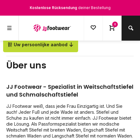
Kostenlose Rücksendung
deiner Bestellung
Kostenloser Versand
ab € 100,-
0
1500+ Modelle auf Lager
Uw persoonlijke aanbod
Zurück
Werktags vor 12:00 Uhr bestellt,
noch am selben Tag
versendet.
Über uns
JJ Footwear - Spezialist in Weitschaftstiefel
und Schmalschaftstiefel
JJ Footwear weiß, dass jede Frau Einzigartig ist. Und Sie
auch! Jeder Fuß und jede Wade ist anders. Stiefel und
Schuhe zu kaufen ist nicht immer einfach. JJ Footwear bietet
die Lösung. Als Passformspezialist bieten wir modische
Weitschaft Stiefel mit breiten Waden, Engschaft Stiefel mit
schmalen Waden und Langschaft Stiefel mit normalen Waden.