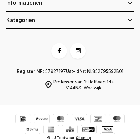
Informationen
Kategorien
Register NR:
57927197
Ust-IdNr:
NL852795592B01
Professor van 't Hoffweg 14a
5144NS, Waalwijk
© JJ Footwear
Sitemap