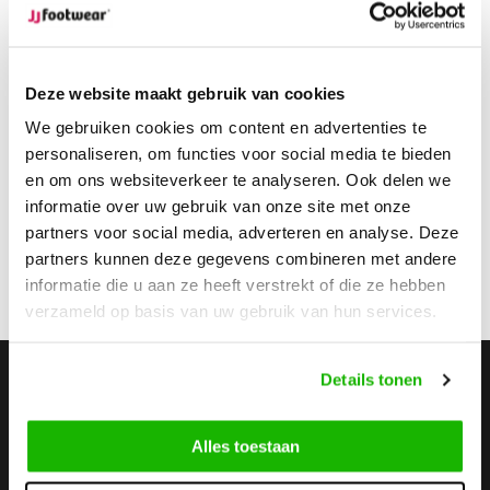
Heute hat JJ Footwear ein einzigartiges System entwickelt,
bei dem vier entscheidende Messpunkte in das endgültige
Design einfließen. Dies sind die Ristbreite, der Vorfußumfang,
Deze website maakt gebruik van cookies
der Knöchelumfang und die Wadenumfang. Mit den
"
Personal FIT Code
" kann man Einfach feststellen welche
We gebruiken cookies om content en advertenties te
Wadenweite zu Ihre Waden gehört. Und damit Schnell und
personaliseren, om functies voor social media te bieden
Einfach die perfekt passende Stiefel zu finden
en om ons websiteverkeer te analyseren. Ook delen we
informatie over uw gebruik van onze site met onze
JJ Footwear hat das meist Bequeme und Perfekt passende
partners voor social media, adverteren en analyse. Deze
Sortiment an Stiefeln mit normalem Schaft, Weitschaft Stiefeln
mit breitem Schaft, Engschaft Stiefeln mit schmalem Schaft,
partners kunnen deze gegevens combineren met andere
normale und breite Stiefeletten, normale und breite Sneaker
informatie die u aan ze heeft verstrekt of die ze hebben
und normale und breite Pumps und Halbschuhe.
verzameld op basis van uw gebruik van hun services.
Details tonen
Stay up to date
Abonnieren Sie unseren Newsletter, um auf dem neuesten
Stand zu bleiben.
Alles toestaan