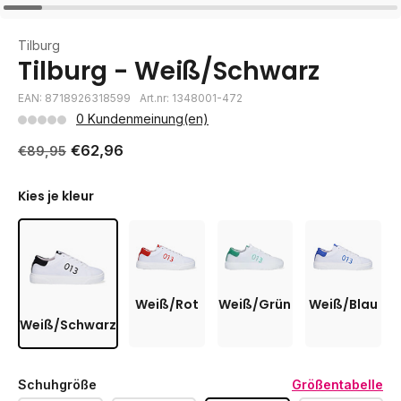
Tilburg
Tilburg - Weiß/Schwarz
EAN: 8718926318599
Art.nr: 1348001-472
0 Kundenmeinung(en)
€62,96
€89,95
Kies je kleur
Weiß/Rot
Weiß/Grün
Weiß/Blau
Weiß/Schwarz
Schuhgröße
Größentabelle