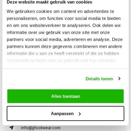
Deze website maakt gebruik van cookies
We gebruiken cookies om content en advertenties te
Beschreibung
personaliseren, om functies voor social media te bieden
Tilburg - Weiß/Schwarz
en om ons websiteverkeer te analyseren. Ook delen we
informatie over uw gebruik van onze site met onze
partners voor social media, adverteren en analyse. Deze
Der weiß/schwarze Damen-Sneaker Tilburg Stappers ist aus
partners kunnen deze gegevens combineren met andere
Leder und eignet sich für schmale und breite Füße. Er enthält
informatie die u aan ze heeft verstrekt of die ze hebben
Merkmale der Stadt Tilburg und hat eine herausnehmbare
verzameld op basis van uw gebruik van hun services.
Einlegesohle.
Details tonen
Können wir hilfen?
Alles toestaan
Kundendienst:
besuchszeiten
0416-272223
Aanpassen
info@jjfootwear.com