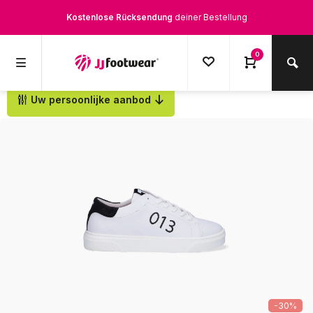
Kostenlose Rücksendung
deiner Bestellung
Kostenloser Versand
ab € 100,-
0
1500+ Modelle auf Lager
Uw persoonlijke aanbod
Zurück
Werktags vor 12:00 Uhr bestellt,
noch am selben Tag
versendet.
-30%