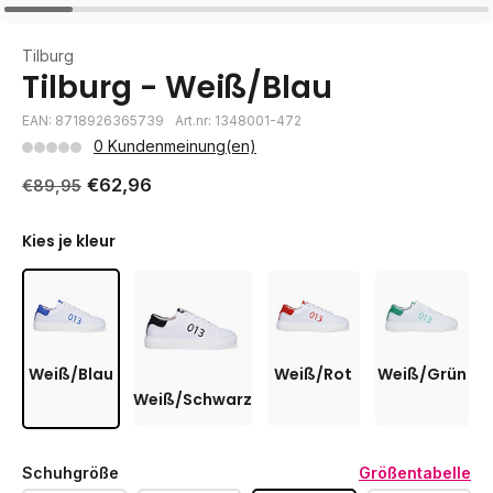
Tilburg
Tilburg - Weiß/Blau
EAN: 8718926365739
Art.nr: 1348001-472
0 Kundenmeinung(en)
€62,96
€89,95
Kies je kleur
Weiß/Blau
Weiß/Rot
Weiß/Grün
Weiß/Schwarz
Schuhgröße
Größentabelle