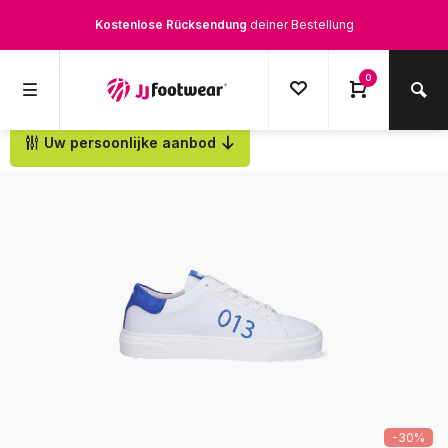
Kostenlose Rücksendung
deiner Bestellung
Kostenloser Versand
ab € 100,-
0
1500+ Modelle auf Lager
Uw persoonlijke aanbod
Zurück
Werktags vor 12:00 Uhr bestellt,
noch am selben Tag
versendet.
-30%