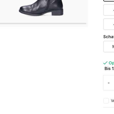
Scha
Op
Bis 
-
V