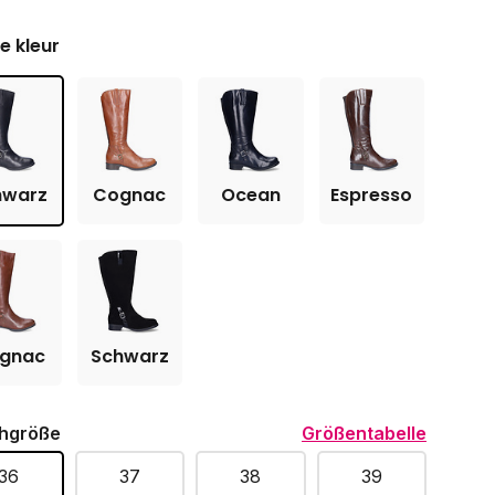
je kleur
hwarz
Cognac
Ocean
Espresso
gnac
Schwarz
hgröße
Größentabelle
36
37
38
39