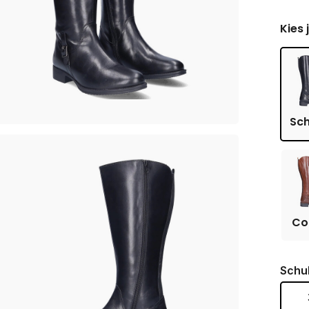
Kies 
Sc
Co
Schu