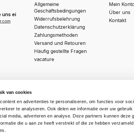
Allgemeine
Mein Kont
Geschäftsbedingungen
Über uns
 uns eine Email
Widerrufsbelehrung
Kontakt
r.com
Datenschutzerklärung
Zahlungsmethoden
Versand und Retouren
Häufig gestellte Fragen
vacature
ik van cookies
ontent en advertenties te personaliseren, om functies voor soci
Professor van 't Hoffweg 14a
Register NR:
57927197
erkeer te analyseren. Ook delen we informatie over uw gebruik 
5144NS, Waalwijk
Ust-IdNr:
NL852795592B01
cial media, adverteren en analyse. Deze partners kunnen deze
ormatie die u aan ze heeft verstrekt of die ze hebben verzameld
es.