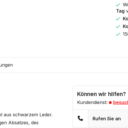
We
Tag
v
K
Ko
15
ungen
Können wir hilfen?
Kundendienst:
besuc
fel aus schwarzem Leder.
Rufen Sie an
rigen Absatzes, des