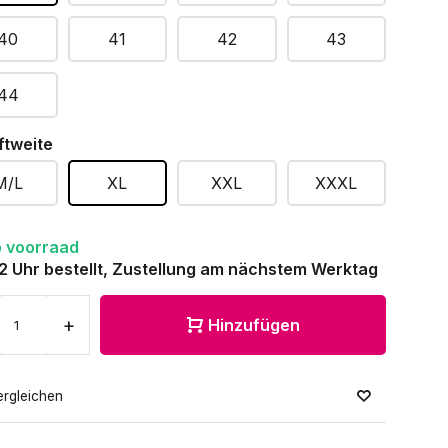
40
41
42
43
44
ftweite
M/L
XL
XXL
XXXL
 voorraad
12 Uhr bestellt, Zustellung am nächstem Werktag
+
Hinzufügen
ergleichen