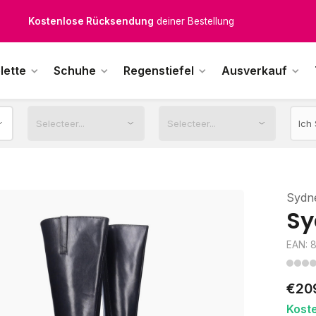
Kostenloser Versand
ab € 100,-
1500+ Modelle auf Lager
lette
Schuhe
Regenstiefel
Ausverkauf
ktags vor 12:00 Uhr bestellt,
noch am selben Tag
versendet.
Sydn
Sy
EAN: 
€20
Kost