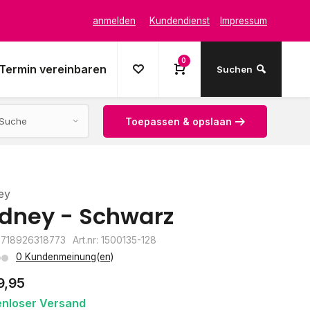
anmelden
Kundendienst
Impressum
0
Termin vereinbaren
Suchen
Toepassen & opslaan
ey
dney - Schwarz
8718926318773
Art.nr: 1500135-128
0 Kundenmeinung(en)
9,95
enloser Versand