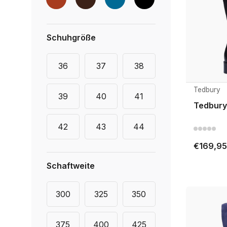
Schuhgröße
36
37
38
Tedbury
39
40
41
Tedbury
42
43
44
€169,95
Schaftweite
300
325
350
375
400
425