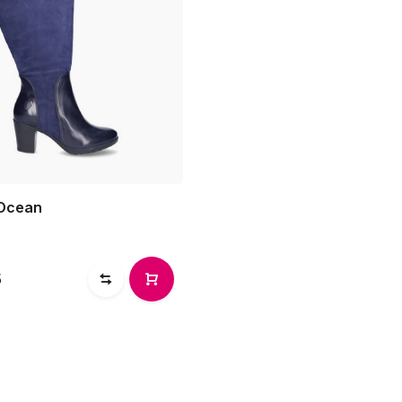
 Ocean
5