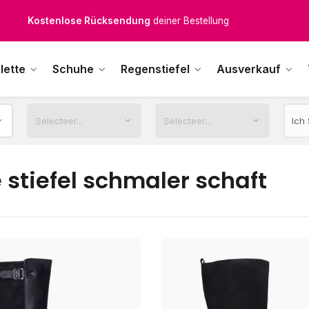
Kostenlose Rücksendung
deiner Bestellung
Kostenloser Versand
ab € 100,-
lette
Schuhe
Regenstiefel
Ausverkauf
1500+ Modelle auf Lager
ktags vor 12:00 Uhr bestellt,
noch am selben Tag
versendet.
 stiefel schmaler schaft