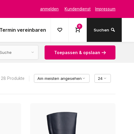
anmelden
Kundendienst
Impressum
0
Termin vereinbaren
Suchen
Toepassen & opslaan
28 Produkte