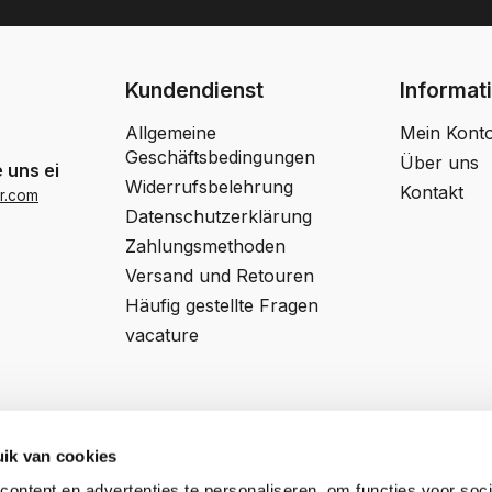
Kundendienst
Informat
Allgemeine
Mein Kont
Geschäftsbedingungen
Über uns
 uns eine Email
Widerrufsbelehrung
Kontakt
r.com
Datenschutzerklärung
Zahlungsmethoden
Versand und Retouren
Häufig gestellte Fragen
vacature
ik van cookies
ontent en advertenties te personaliseren, om functies voor soci