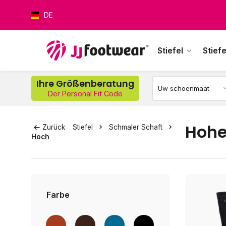
DE
Stiefel
Stiefe
Ihre Größenberatung
Der Personal Fit Code
Wer
Hohe
Zurück
Stiefel
Schmaler Schaft
Hoch
Farbe