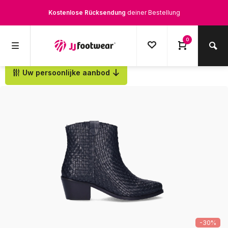
Kostenlose Rücksendung
deiner Bestellung
Kostenloser Versand
ab € 100,-
0
1500+ Modelle auf Lager
Uw persoonlijke aanbod
Zurück
Werktags vor 12:00 Uhr bestellt,
noch am selben Tag
versendet.
-30%