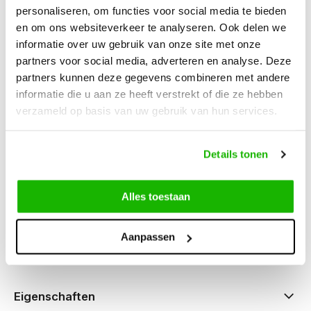
personaliseren, om functies voor social media te bieden
en om ons websiteverkeer te analyseren. Ook delen we
Beschreibung
informatie over uw gebruik van onze site met onze
Ringwood - Blau
partners voor social media, adverteren en analyse. Deze
partners kunnen deze gegevens combineren met andere
informatie die u aan ze heeft verstrekt of die ze hebben
verzameld op basis van uw gebruik van hun services.
Können wir hilfen?
Details tonen
Kundendienst:
besuchszeiten
Alles toestaan
0416-272223
Aanpassen
info@jjfootwear.com
Eigenschaften