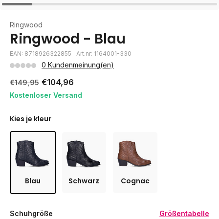
Ringwood
Ringwood - Blau
EAN: 8718926322855
Art.nr: 1164001-330
0 Kundenmeinung(en)
€104,96
€149,95
Kostenloser Versand
Kies je kleur
Blau
Schwarz
Cognac
Schuhgröße
Größentabelle