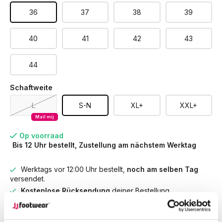
36
37
38
39
40
41
42
43
44
Schaftweite
L
S-N
XL+
XXL+
Mail mij
Op voorraad
Bis 12 Uhr bestellt, Zustellung am nächstem Werktag
Werktags vor 12:00 Uhr bestellt,
noch am selben Tag
versendet.
Kostenlose Rücksendung
deiner Bestellung
Kostenloser Versand
ab € 100,-
1500+ Modelle auf Lager