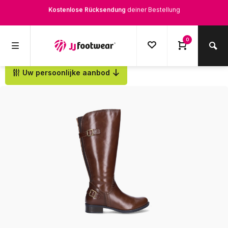
Kostenloser Versand
ab € 100,-
1500+ Modelle auf Lager
0
Werktags vor 12:00 Uhr bestellt,
noch am selben Tag
versendet.
Uw persoonlijke aanbod
Zurück