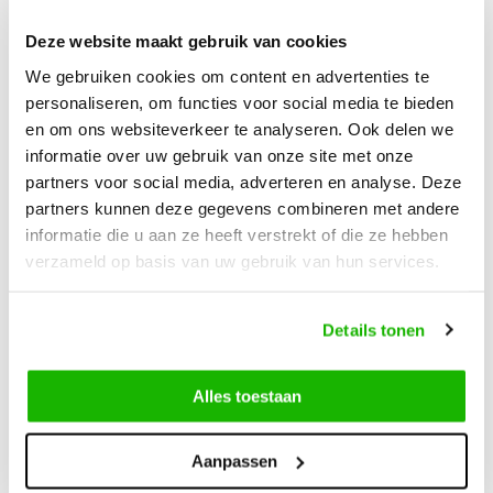
Deze website maakt gebruik van cookies
Beschreibung
We gebruiken cookies om content en advertenties te
Napoli - Cognac
personaliseren, om functies voor social media te bieden
en om ons websiteverkeer te analyseren. Ook delen we
informatie over uw gebruik van onze site met onze
Napoli ist ein warmer, cognacfarbener Schmalschaft Stiefel,
partners voor social media, adverteren en analyse. Deze
gefertigt aus hochwertigem Leder. Diese raffinierte Version
partners kunnen deze gegevens combineren met andere
eines klassischen Reitstiefels ist mit einer Schnalle und einem
informatie die u aan ze heeft verstrekt of die ze hebben
Riemen um den Knöchel und die Wade gestaltet. Dieses
verzameld op basis van uw gebruik van hun services.
Modell ist auch in Weitschaftstiefel erhältlich.
Details tonen
Alles toestaan
Können wir hilfen?
Kundendienst:
besuchszeiten
Aanpassen
0416-272223