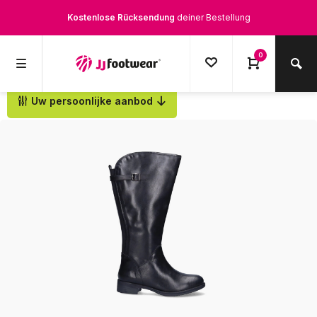
Kostenlose Rücksendung
deiner Bestellung
Kostenloser Versand
ab € 100,-
0
1500+ Modelle auf Lager
Uw persoonlijke aanbod
Zurück
Werktags vor 12:00 Uhr bestellt,
noch am selben Tag
versendet.