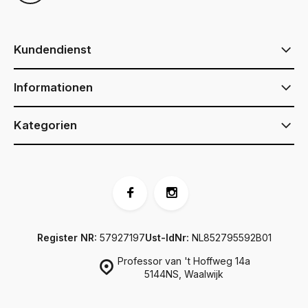
Kundendienst
Informationen
Kategorien
Register NR:
57927197
Ust-IdNr:
NL852795592B01
Professor van 't Hoffweg 14a
5144NS, Waalwijk