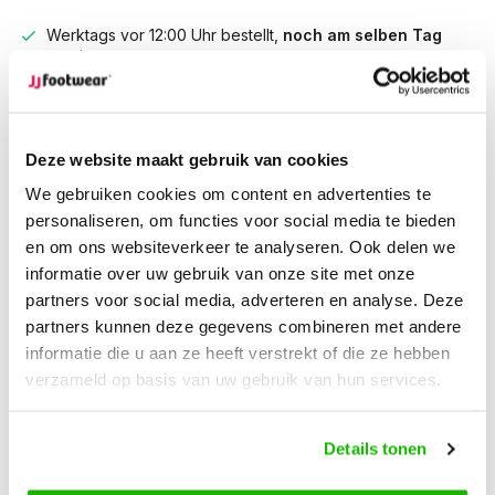
Werktags vor 12:00 Uhr bestellt,
noch am selben Tag
versendet.
Kostenlose Rücksendung
deiner Bestellung
Kostenloser Versand
ab € 100,-
1500+ Modelle auf Lager
Deze website maakt gebruik van cookies
We gebruiken cookies om content en advertenties te
Beschreibung
personaliseren, om functies voor social media te bieden
Kreta - Schwarz
en om ons websiteverkeer te analyseren. Ook delen we
informatie over uw gebruik van onze site met onze
partners voor social media, adverteren en analyse. Deze
Kreta ist ein Weitschaftstiefel, gefertigt aus weichem
partners kunnen deze gegevens combineren met andere
schwarzen Leder. Es ist eine raffinierte Version des
informatie die u aan ze heeft verstrekt of die ze hebben
klassischen Reitstiefels, komplettiert durch ein stilvolles
verzameld op basis van uw gebruik van hun services.
Schnallendetail. Dank der Stretch-Einsätze bietet der Stiefel
zusätzlichen Komfort und eine flexible Passform. Die flexible
Anti-Rutsch-Sohle sorgt für Stabilität und die
Details tonen
herausnehmbaren Einlegesohlen ermöglichen das Tragen