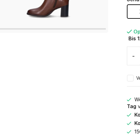
Op
Bis 
-
V
We
Tag
v
K
Ko
15