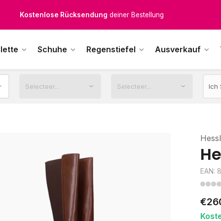
Kostenloser Versand
ab € 100,-
1500+ Modelle auf Lager
lette
Schuhe
Regenstiefel
Ausverkauf
ktags vor 12:00 Uhr bestellt,
noch am selben Tag
versendet.
Hess
He
EAN: 
€26
Kost