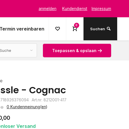
anmelden
Kundendienst
Impressum
0
Termin vereinbaren
Suchen
Toepassen & opslaan
le
ssle - Cognac
8718926376094
Art.nr: 8212001-417
0 Kundenmeinung(en)
0,00
enloser Versand