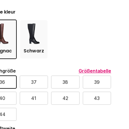
je kleur
gnac
Schwarz
hgröße
Größentabelle
36
37
38
39
40
41
42
43
44
ftweite