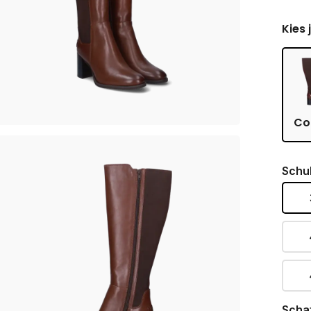
Kies 
Co
Schu
Scha