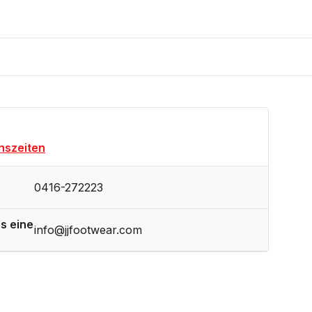
hszeiten
0416-272223
s eine
info@jjfootwear.com