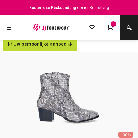
Kostenlose Rücksendung
deiner Bestellung
Kostenloser Versand
ab € 100,-
0
1500+ Modelle auf Lager
Uw persoonlijke aanbod
Zurück
Werktags vor 12:00 Uhr bestellt,
noch am selben Tag
versendet.
-30%