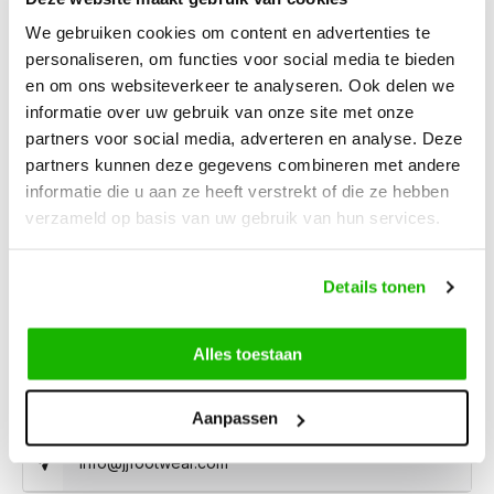
We gebruiken cookies om content en advertenties te
Beschreibung
Epirus - Schwarz
personaliseren, om functies voor social media te bieden
en om ons websiteverkeer te analyseren. Ook delen we
informatie over uw gebruik van onze site met onze
Epirus ist eine modische Schwarz-Weiß-Stiefelette mit
partners voor social media, adverteren en analyse. Deze
Schlangenmuster für Damen mit breiteren Füßen. Sie hat
partners kunnen deze gegevens combineren met andere
einen eleganten Absatz, eine spitze Zehenkappe und einen
informatie die u aan ze heeft verstrekt of die ze hebben
Reißverschluss. Erhältlich mit herausnehmbarer Einlegesohle.
verzameld op basis van uw gebruik van hun services.
Details tonen
Können wir hilfen?
Kundendienst:
besuchszeiten
Alles toestaan
0416-272223
Aanpassen
info@jjfootwear.com