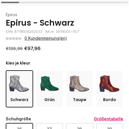
Epirus
Epirus - Schwarz
EAN: 8718926262533
Art.nr: 3619000-057
0 Kundenmeinung(en)
€97,96
€139,95
Kies je kleur
Schwarz
Grün
Taupe
Bordo
Schuhgröße
Größentabelle