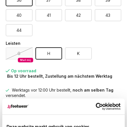
36
37
38
39
40
41
42
43
44
Leisten
G
H
K
Mail mij
Op voorraad
Bis 12 Uhr bestellt, Zustellung am nächstem Werktag
Werktags vor 12:00 Uhr bestellt,
noch am selben Tag
versendet.
Kostenlose Rücksendung
deiner Bestellung
Kostenloser Versand
ab € 100,-
1500+ Modelle auf Lager
Deze website maakt gebruik van cookies