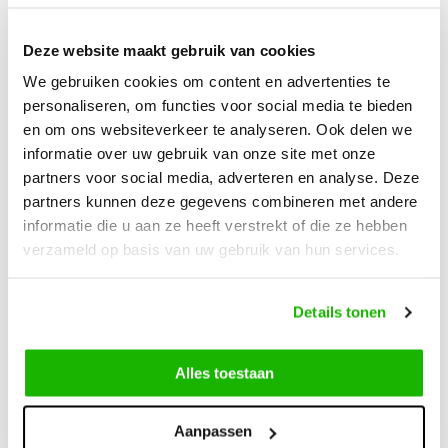
Deze website maakt gebruik van cookies
Beschreibung
Didcot - Ocean
We gebruiken cookies om content en advertenties te
personaliseren, om functies voor social media te bieden
en om ons websiteverkeer te analyseren. Ook delen we
Didcot ist eine elegante Stiefelette für breite Füße in einem
informatie over uw gebruik van onze site met onze
schönen Ocean Blau. Hergestellt aus hochwertigem Leder.
partners voor social media, adverteren en analyse. Deze
Mit einem praktischen Reißverschluss zum einfachen An- und
partners kunnen deze gegevens combineren met andere
Ausziehen. Der stabile Absatz sorgt für eine elegante
informatie die u aan ze heeft verstrekt of die ze hebben
Ausstrahlung. Das herausnehmbare Fußbett ermöglicht das
verzameld op basis van uw gebruik van hun services.
Tragen eigener Einlegesohlen.
Details tonen
Alles toestaan
Können wir hilfen?
Kundendienst:
besuchszeiten
Aanpassen