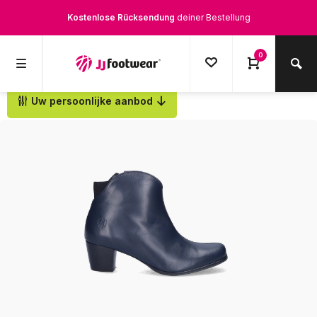
Kostenlose Rücksendung
deiner Bestellung
Kostenloser Versand
ab € 100,-
0
1500+ Modelle auf Lager
Uw persoonlijke aanbod
Zurück
Werktags vor 12:00 Uhr bestellt,
noch am selben Tag
versendet.