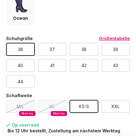
Ocean
Schuhgröße
Größentabelle
36
37
38
39
40
41
42
43
44
Schaftweite
M/L
XL
XS-S
XXL
Mail mij
Mail mij
Op voorraad
Bis 12 Uhr bestellt, Zustellung am nächstem Werktag