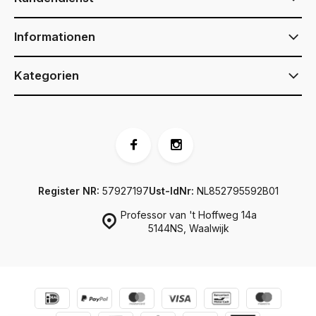
Informationen
Kategorien
Register NR:
57927197
Ust-IdNr:
NL852795592B01
Professor van 't Hoffweg 14a
5144NS, Waalwijk