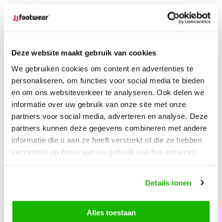
Werktags vor 12:00 Uhr bestellt,
noch am selben Tag
versendet.
Kostenlose Rücksendung
deiner Bestellung
Kostenloser Versand
ab € 100,-
Deze website maakt gebruik van cookies
1500+ Modelle auf Lager
We gebruiken cookies om content en advertenties te
personaliseren, om functies voor social media te bieden
en om ons websiteverkeer te analyseren. Ook delen we
Beschreibung
informatie over uw gebruik van onze site met onze
Brora - Schwarz
partners voor social media, adverteren en analyse. Deze
partners kunnen deze gegevens combineren met andere
Brora ist ein bequemer schwarzer Leder- und Wildleder
informatie die u aan ze heeft verstrekt of die ze hebben
schmalschaft Stiefel. Ausgestattet mit einem mittelhohen
verzameld op basis van uw gebruik van hun services.
Absatz. Er verfügt über einen Reißverschluss an der
Innenseite. Mit flexibler rutschfester Sohle und
Details tonen
herausnehmbaren Einlegesohlen
Alles toestaan