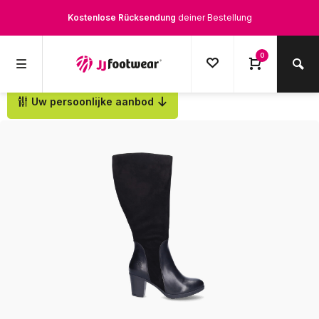
Kostenlose Rücksendung
deiner Bestellung
Kostenloser Versand
ab € 100,-
0
1500+ Modelle auf Lager
Uw persoonlijke aanbod
Zurück
Werktags vor 12:00 Uhr bestellt,
noch am selben Tag
versendet.