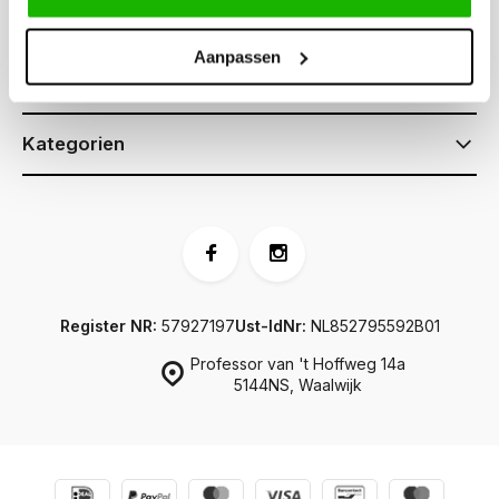
Kundendienst
Aanpassen
Informationen
Kategorien
Register NR:
57927197
Ust-IdNr:
NL852795592B01
Professor van 't Hoffweg 14a
5144NS, Waalwijk