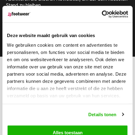
Stand zu bleiben.
Deze website maakt gebruik van cookies
Abonnieren
We gebruiken cookies om content en advertenties te
personaliseren, om functies voor social media te bieden
en om ons websiteverkeer te analyseren. Ook delen we
informatie over uw gebruik van onze site met onze
Können wir hilfen?
partners voor social media, adverteren en analyse. Deze
Kundendienst:
besuchszeiten
partners kunnen deze gegevens combineren met andere
informatie die u aan ze heeft verstrekt of die ze hebben
Rufen Sie an
verzameld op basis van uw gebruik van hun services.
0416-272223
Schicken Sie uns eine Email
Details tonen
info@jjfootwear.com
Alles toestaan