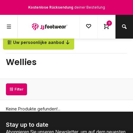
Kostenlose Rücksendung
deiner Bestellung
Kostenloser Versand
ab € 100,-
0
1500+ Modelle auf Lager
Uw persoonlijke aanbod
Zurück
Werktags vor 12:00 Uhr bestellt,
noch am selben Tag
versendet.
Wellies
Filter
Keine Produkte gefunden!...
Stay up to date
Abonnieren Sie unseren Newsletter, um auf dem neuesten