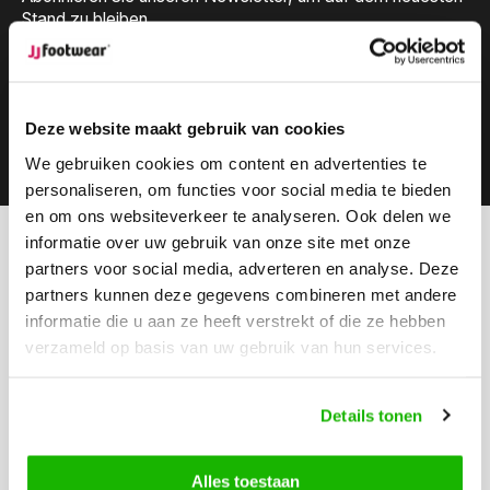
Stand zu bleiben.
Deze website maakt gebruik van cookies
Abonnieren
We gebruiken cookies om content en advertenties te
personaliseren, om functies voor social media te bieden
en om ons websiteverkeer te analyseren. Ook delen we
informatie over uw gebruik van onze site met onze
Können wir hilfen?
partners voor social media, adverteren en analyse. Deze
Kundendienst:
geöffnet
partners kunnen deze gegevens combineren met andere
informatie die u aan ze heeft verstrekt of die ze hebben
Rufen Sie an
verzameld op basis van uw gebruik van hun services.
0416-272223
Schicken Sie uns eine Email
Details tonen
info@jjfootwear.com
Alles toestaan