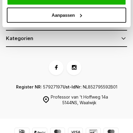
Kundendienst
Aanpassen
Informationen
Kategorien
Register NR:
57927197
Ust-IdNr:
NL852795592B01
Professor van 't Hoffweg 14a
5144NS, Waalwijk