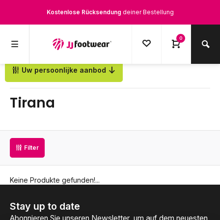
Kostenlose Rücksendung
deiner Bestellung
Kostenloser Versand
ab € 100,-
0
1500+ Modelle auf Lager
Uw persoonlijke aanbod
Zurück
Werktags vor 12:00 Uhr bestellt,
noch am selben Tag
versendet.
Tirana
Filter
Keine Produkte gefunden!...
Stay up to date
Abonnieren Sie unseren Newsletter, um auf dem neuesten