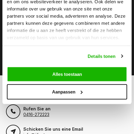
en om ons websiteverkeer te analyseren. Ook delen we
informatie over uw gebruik van onze site met onze
Stay up to date
partners voor social media, adverteren en analyse. Deze
Abonnieren Sie unseren Newsletter, um auf dem neuesten
partners kunnen deze gegevens combineren met andere
Stand zu bleiben.
informatie die u aan ze heeft verstrekt of die ze hebben
verzameld op basis van uw gebruik van hun services.
Details tonen
Abonnieren
Alles toestaan
Können wir hilfen?
Aanpassen
Kundendienst:
Rufen Sie an
0416-272223
Schicken Sie uns eine Email