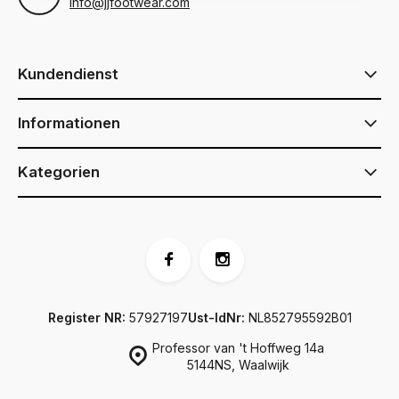
info@jjfootwear.com
Kundendienst
Informationen
Kategorien
Register NR:
57927197
Ust-IdNr:
NL852795592B01
Professor van 't Hoffweg 14a
5144NS, Waalwijk