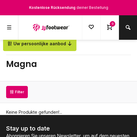
Kostenlose Rücksendung
deiner Bestellung
Kostenloser Versand
ab € 100,-
0
1500+ Modelle auf Lager
Uw persoonlijke aanbod
Zurück
Werktags vor 12:00 Uhr bestellt,
noch am selben Tag
versendet.
Magna
Filter
Keine Produkte gefunden!...
Stay up to date
Abonnieren Sie unseren Newsletter, um auf dem neuesten