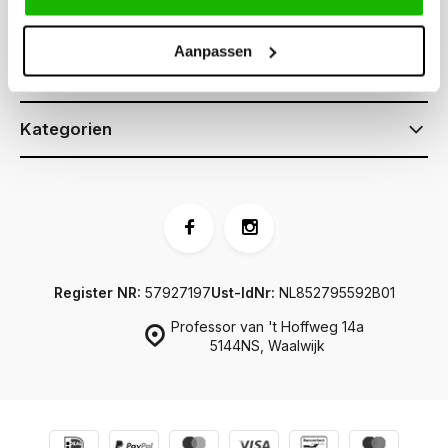
Kundendienst
Aanpassen
Informationen
Kategorien
Register NR:
57927197
Ust-IdNr:
NL852795592B01
Professor van 't Hoffweg 14a
5144NS, Waalwijk