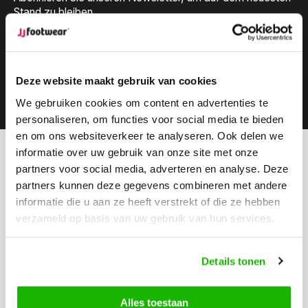
Stand zu bleiben.
Deze website maakt gebruik van cookies
Abonnieren
We gebruiken cookies om content en advertenties te
personaliseren, om functies voor social media te bieden
en om ons websiteverkeer te analyseren. Ook delen we
informatie over uw gebruik van onze site met onze
Können wir hilfen?
partners voor social media, adverteren en analyse. Deze
Kundendienst:
besuchszeiten
partners kunnen deze gegevens combineren met andere
informatie die u aan ze heeft verstrekt of die ze hebben
Rufen Sie an
verzameld op basis van uw gebruik van hun services.
0416-272223
Schicken Sie uns eine Email
Details tonen
info@jjfootwear.com
Alles toestaan