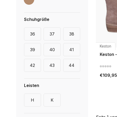
Schuhgröße
36
37
38
Keston
39
40
41
Keston 
42
43
44
€109,95
Leisten
H
K