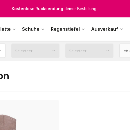
Kostenlose Rücksendung
deiner Bestellung
Kostenloser Versand
ab € 100,-
lette
Schuhe
Regenstiefel
Ausverkauf
1500+ Modelle auf Lager
ktags vor 12:00 Uhr bestellt,
noch am selben Tag
versendet.
on