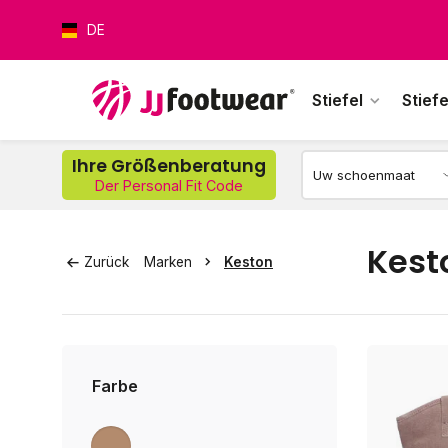
DE
Stiefel
Stiefe
Ihre Größenberatung
Der Personal Fit Code
Wer
Kest
Zurück
Marken
Keston
Farbe