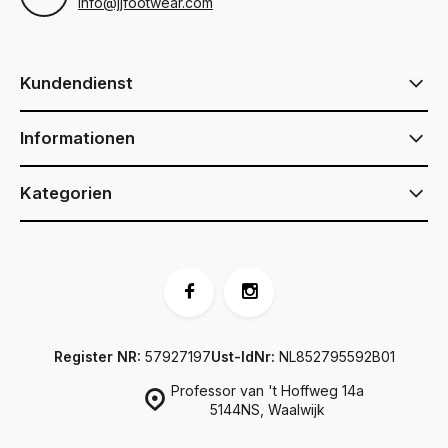
info@jjfootwear.com
Kundendienst
Informationen
Kategorien
Register NR:
57927197
Ust-IdNr:
NL852795592B01
Professor van 't Hoffweg 14a
5144NS, Waalwijk