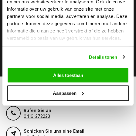
en om ons websiteverkeer te analyseren. Ook delen we
informatie over uw gebruik van onze site met onze
Stay up to date
partners voor social media, adverteren en analyse. Deze
Abonnieren Sie unseren Newsletter, um auf dem neuesten
partners kunnen deze gegevens combineren met andere
Stand zu bleiben.
informatie die u aan ze heeft verstrekt of die ze hebben
verzameld op basis van uw gebruik van hun services.
Details tonen
Abonnieren
Alles toestaan
Können wir hilfen?
Aanpassen
Kundendienst:
Rufen Sie an
0416-272223
Schicken Sie uns eine Email