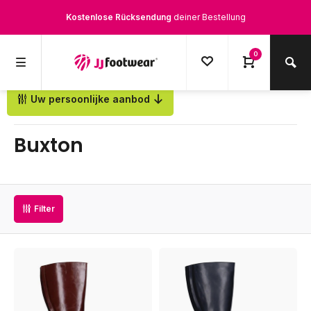
Kostenlose Rücksendung
deiner Bestellung
Kostenloser Versand
ab € 100,-
0
1500+ Modelle auf Lager
Uw persoonlijke aanbod
Zurück
Werktags vor 12:00 Uhr bestellt,
noch am selben Tag
versendet.
Buxton
Filter