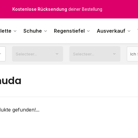
Kostenlose Rücksendung
deiner Bestellung
Kostenloser Versand
ab € 100,-
lette
Schuhe
Regenstiefel
Ausverkauf
1500+ Modelle auf Lager
ktags vor 12:00 Uhr bestellt,
noch am selben Tag
versendet.
muda
ukte gefunden!...