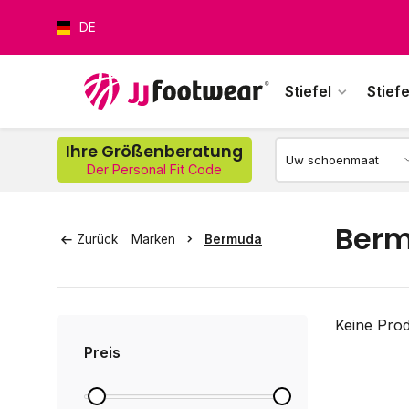
DE
Stiefel
Stiefe
Ihre Größenberatung
Der Personal Fit Code
Wer
Ber
Zurück
Marken
Bermuda
Keine Prod
Preis