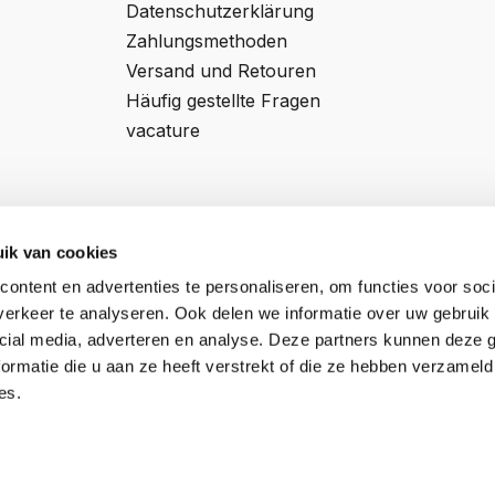
Datenschutzerklärung
Zahlungsmethoden
Versand und Retouren
Häufig gestellte Fragen
vacature
ik van cookies
ontent en advertenties te personaliseren, om functies voor soci
Professor van 't Hoffweg 14a
Register NR:
57927197
erkeer te analyseren. Ook delen we informatie over uw gebruik 
5144NS, Waalwijk
Ust-IdNr:
NL852795592B01
cial media, adverteren en analyse. Deze partners kunnen deze
ormatie die u aan ze heeft verstrekt of die ze hebben verzameld
es.