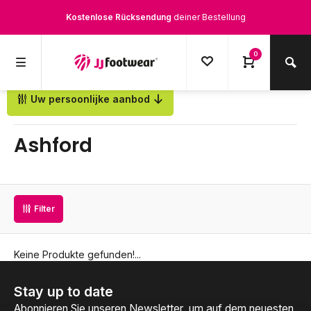
Kostenlose Rücksendung
deiner Bestellung
Kostenloser Versand
ab € 100,-
0
1500+ Modelle auf Lager
Uw persoonlijke aanbod
Zurück
Werktags vor 12:00 Uhr bestellt,
noch am selben Tag
versendet.
Ashford
Filter
Keine Produkte gefunden!...
Stay up to date
Abonnieren Sie unseren Newsletter, um auf dem neuesten