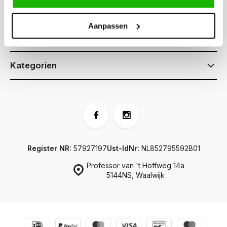
Kundendienst
Aanpassen
Informationen
Kategorien
Register NR:
57927197
Ust-IdNr:
NL852795592B01
Professor van 't Hoffweg 14a
5144NS, Waalwijk