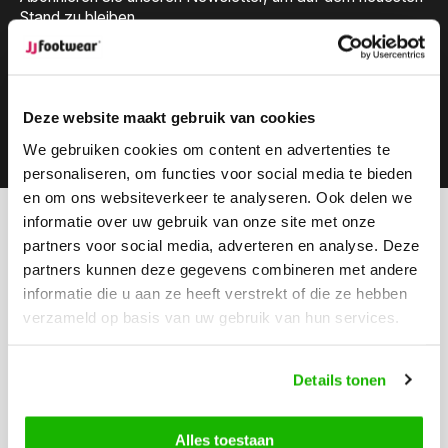
Stand zu bleiben.
Deze website maakt gebruik van cookies
Abonnieren
We gebruiken cookies om content en advertenties te
personaliseren, om functies voor social media te bieden
en om ons websiteverkeer te analyseren. Ook delen we
informatie over uw gebruik van onze site met onze
Können wir hilfen?
partners voor social media, adverteren en analyse. Deze
Kundendienst:
besuchszeiten
partners kunnen deze gegevens combineren met andere
informatie die u aan ze heeft verstrekt of die ze hebben
Rufen Sie an
verzameld op basis van uw gebruik van hun services.
0416-272223
Schicken Sie uns eine Email
Details tonen
info@jjfootwear.com
Alles toestaan