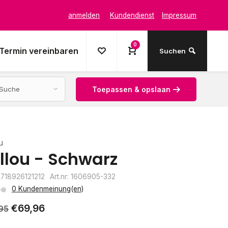
anmelden
Kundendienst
Impressum
0
Termin vereinbaren
Suchen
Toepassen & opslaan
u
llou - Schwarz
8718926121212
Art.nr: 1606905-332
0 Kundenmeinung(en)
€69,96
95