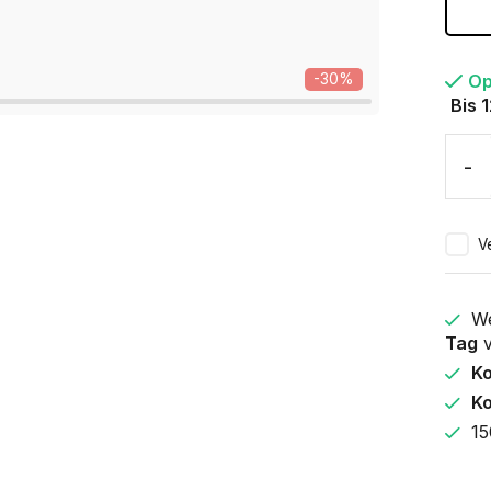
Op
-30%
Bis 
-
V
We
Tag
v
K
Ko
15