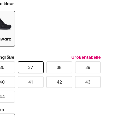
je kleur
hwarz
hgröße
Größentabelle
36
37
38
39
40
41
42
43
44
en