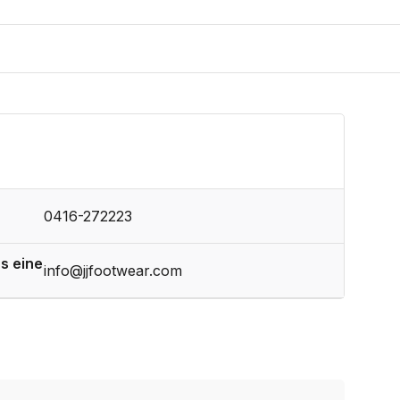
0416-272223
s eine
info@jjfootwear.com