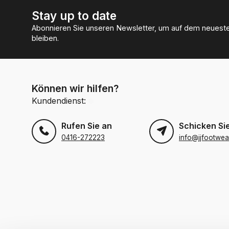
Stay up to date
Abonnieren Sie unseren Newsletter, um auf dem neuest
bleiben.
Können wir hilfen?
Kundendienst:
Rufen Sie an
Schicken Sie
0416-272223
info@jjfootwea