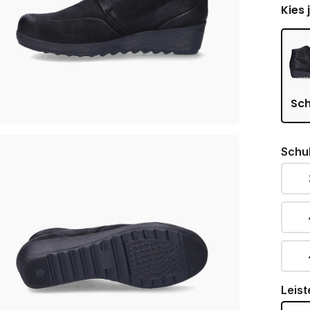
Kies 
Sc
Schu
Leist