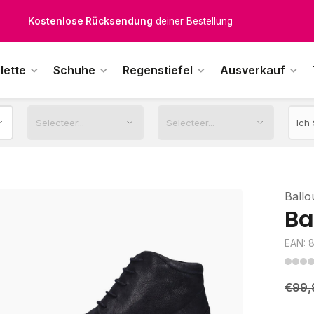
Kostenloser Versand
ab € 100,-
1500+ Modelle auf Lager
lette
Schuhe
Regenstiefel
Ausverkauf
ktags vor 12:00 Uhr bestellt,
noch am selben Tag
versendet.
Ballo
Ba
EAN: 
€99,