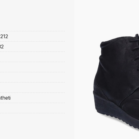
212
32
theti