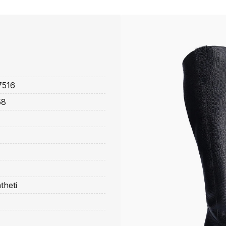
7516
58
theti