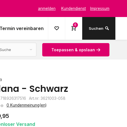
anmelden
Kundendienst
Impressum
0
Termin vereinbaren
Suchen
Toepassen & opslaan
a
ana - Schwarz
8718926317516
Art.nr: 3621003-058
0 Kundenmeinung(en)
9,95
enloser Versand