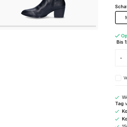
Scha
Op
Bis 
-
V
We
Tag
v
K
Ko
15