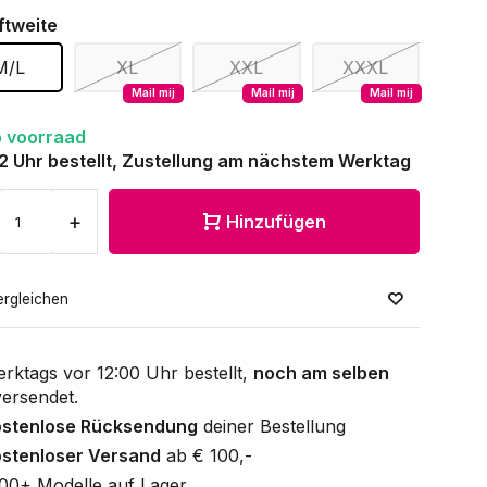
ftweite
M/L
XL
XXL
XXXL
Mail mij
Mail mij
Mail mij
 voorraad
12 Uhr bestellt, Zustellung am nächstem Werktag
+
Hinzufügen
ergleichen
rktags vor 12:00 Uhr bestellt,
noch am selben
ersendet.
ostenlose Rücksendung
deiner Bestellung
stenloser Versand
ab € 100,-
00+ Modelle auf Lager