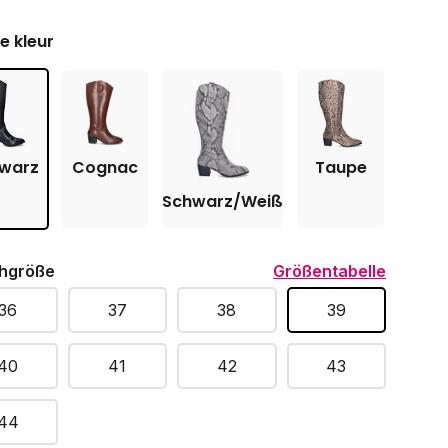
je kleur
warz
Cognac
Taupe
Schwarz/Weiß
hgröße
Größentabelle
36
37
38
39
40
41
42
43
44