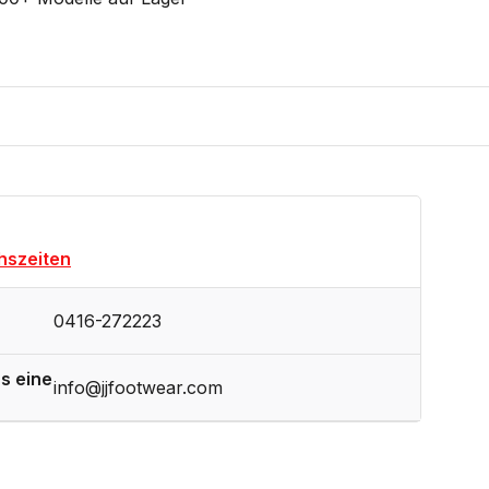
hszeiten
0416-272223
s eine
info@jjfootwear.com