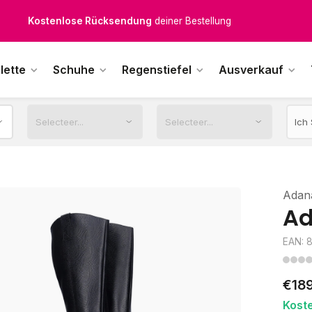
Kostenloser Versand
ab € 100,-
1500+ Modelle auf Lager
lette
Schuhe
Regenstiefel
Ausverkauf
ktags vor 12:00 Uhr bestellt,
noch am selben Tag
versendet.
Adan
Ad
EAN: 
€18
Kost