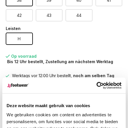
38
39
40
41
42
43
44
Leisten
H
Op voorraad
Bis 12 Uhr bestellt, Zustellung am nächstem Werktag
Werktags vor 12:00 Uhr bestellt,
noch am selben Tag
versendet.
Kostenlose Rücksendung
deiner Bestellung
Kostenloser Versand
ab € 100,-
1500+ Modelle auf Lager
Deze website maakt gebruik van cookies
We gebruiken cookies om content en advertenties te
personaliseren, om functies voor social media te bieden
Beschreibung