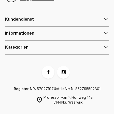
Kundendienst
Informationen
Kategorien
Register NR:
57927197
Ust-IdNr:
NL852795592B01
Professor van 't Hoffweg 14a
5144NS, Waalwijk