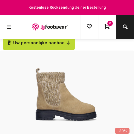
Kostenlose Rücksendung
deiner Bestellung
Kostenloser Versand
ab € 100,-
0
1500+ Modelle auf Lager
Uw persoonlijke aanbod
Zurück
Werktags vor 12:00 Uhr bestellt,
noch am selben Tag
versendet.
-30%