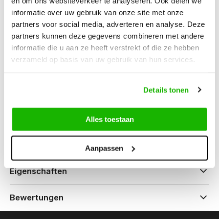
Wooler - Camel
en om ons websiteverkeer te analyseren. Ook delen we
informatie over uw gebruik van onze site met onze
partners voor social media, adverteren en analyse. Deze
partners kunnen deze gegevens combineren met andere
informatie die u aan ze heeft verstrekt of die ze hebben
verzameld op basis van uw gebruik van hun services.
Können wir hilfen?
Kundendienst:
besuchszeiten
Details tonen
0416-272223
Alles toestaan
info@jjfootwear.com
Aanpassen
Eigenschaften
Bewertungen