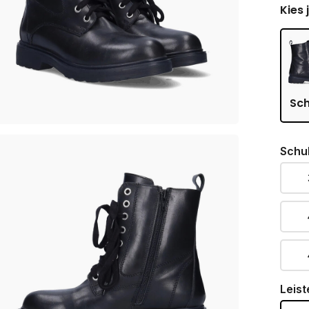
Kies 
Sc
Schu
Leist