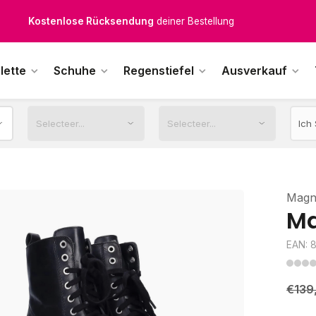
Kostenlose Rücksendung
deiner Bestellung
Kostenloser Versand
ab € 100,-
lette
Schuhe
Regenstiefel
Ausverkauf
1500+ Modelle auf Lager
ktags vor 12:00 Uhr bestellt,
noch am selben Tag
versendet.
Magn
Ma
EAN: 
€139