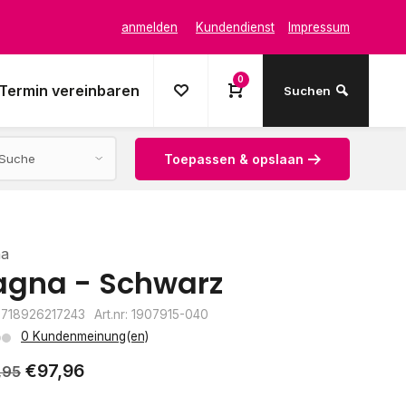
anmelden
Kundendienst
Impressum
0
Termin vereinbaren
Suchen
Toepassen & opslaan
a
gna - Schwarz
8718926217243
Art.nr: 1907915-040
0 Kundenmeinung(en)
€97,96
,95