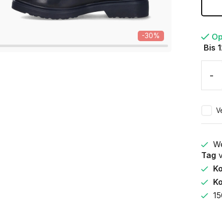
Op
-30%
Bis 
-
V
We
Tag
v
K
Ko
15