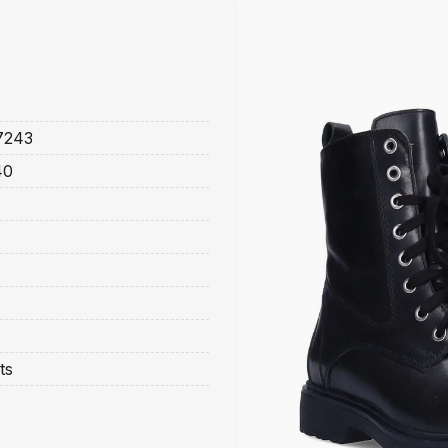
7243
40
ts