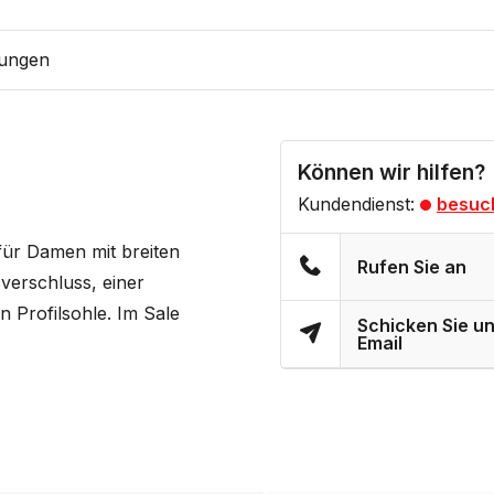
ungen
Können wir hilfen?
Kundendienst:
besuc
 für Damen mit breiten
Rufen Sie an
ßverschluss, einer
n Profilsohle. Im Sale
Schicken Sie un
Email