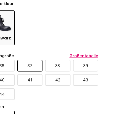
je kleur
hwarz
hgröße
Größentabelle
36
37
38
39
40
41
42
43
44
en