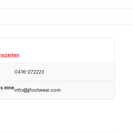
hszeiten
0416-272223
s eine
info@jjfootwear.com