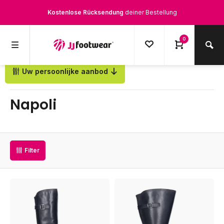
Kostenlose Rücksendung
deiner Bestellung
Kostenloser Versand
ab € 100,-
0
1500+ Modelle auf Lager
Uw persoonlijke aanbod
Zurück
Werktags vor 12:00 Uhr bestellt,
noch am selben Tag
versendet.
Napoli
Filter