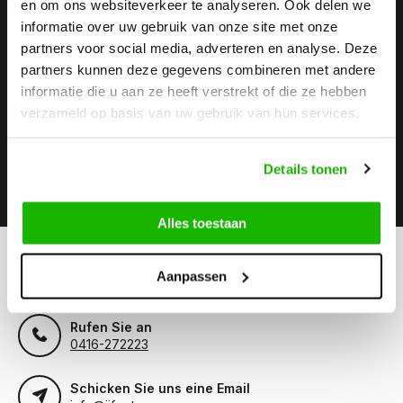
en om ons websiteverkeer te analyseren. Ook delen we
informatie over uw gebruik van onze site met onze
Stay up to date
partners voor social media, adverteren en analyse. Deze
Abonnieren Sie unseren Newsletter, um auf dem neuesten
partners kunnen deze gegevens combineren met andere
Stand zu bleiben.
informatie die u aan ze heeft verstrekt of die ze hebben
verzameld op basis van uw gebruik van hun services.
Details tonen
Abonnieren
Alles toestaan
Können wir hilfen?
Aanpassen
Kundendienst:
besuchszeiten
Rufen Sie an
0416-272223
Schicken Sie uns eine Email