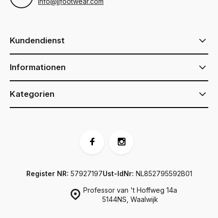
info@jjfootwear.com
Kundendienst
Informationen
Kategorien
Register NR:
57927197
Ust-IdNr:
NL852795592B01
Professor van 't Hoffweg 14a
5144NS, Waalwijk